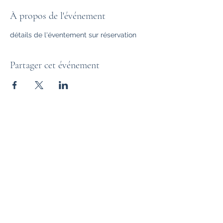
À propos de l'événement
détails de l'éventement sur réservation
Partager cet événement
Un reçu d'impôt peut être produit (sur
demande) pour tout don supérieur à 20$
©2021 propulsé par Senik l'agence événementielle